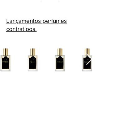
Lançamentos perfumes
contratipos.
Cascavel - PR Fone: 45 32240575
Whatsapp:
45 991398123