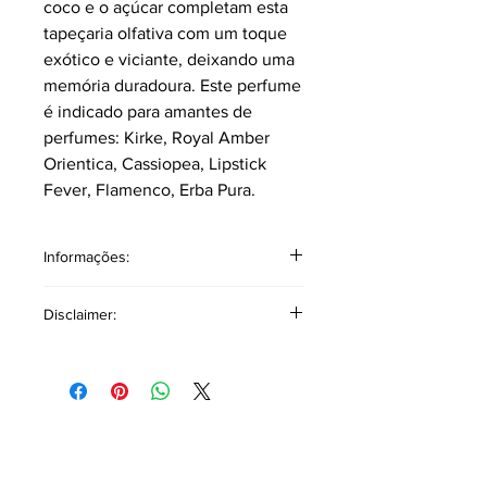
coco e o açúcar completam esta
tapeçaria olfativa com um toque
exótico e viciante, deixando uma
memória duradoura. Este perfume
é indicado para amantes de
perfumes: Kirke, Royal Amber
Orientica, Cassiopea, Lipstick
Fever, Flamenco, Erba Pura.
Informações:
Classificação: Âmbar floral
Disclaimer:
Pirâmide Olfativa
Notas topo: Jasmim Aquático,
Disclaimer Copyright: As referências a
bergamota, grama, Ylang Ylang.
outros produtos ou marcas têm como
Notas corpo: Pêssego, flor de pêra,
único objetivo auxiliar na descrição
lírio, heliotrópio, folhas de violetas,
olfativa, oferecendo uma base
rosa Damacena.
comparativa para facilitar a
Notas fundo: Madeira Cashemere,
identificação de fragrâncias similares
âmbar, ébano, coco, fava tonka,