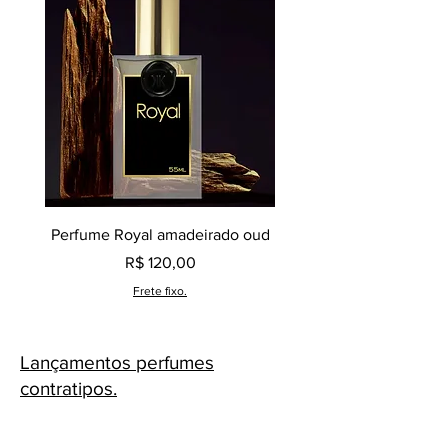
Perfume Royal amadeirado oud
Decant perfume Saphir,
Preço
R$ 120,00
Frete fixo.
Lançamentos perfumes
contratipos.