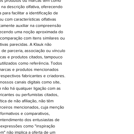
ros produtos ou marcas têm como
r na descrição olfativa, oferecendo
ara facilitar a identificação de
ou com características olfativas
icamente auxiliar na compreensão
oferecendo uma noção aproximada do
 comparação com itens similares ou
ativas parecidas. A Klauk não
 de parceria, associação ou vínculo
cas e produtos citados, tampouco
 utilizados como referência. Todos
 marcas e produtos mencionados
espectivos fabricantes e criadores.
ossos canais digitais como site,
 não há qualquer ligação com as
ricantes ou perfumistas citados,
ica de não afiliação, não têm
rceiros mencionados, cuja menção
nformativos e comparativos,
o entendimento dos entusiastas de
 expressões como "inspiração
 em" não implica a oferta de um