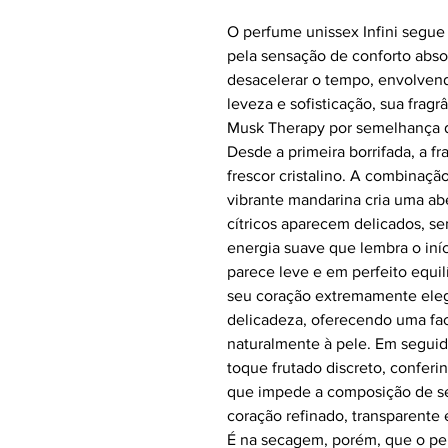
O perfume unissex Infini segue
pela sensação de conforto abs
desacelerar o tempo, envolven
leveza e sofisticação, sua frag
Musk Therapy
por semelhança d
Desde a primeira borrifada, a f
frescor cristalino. A combinaç
vibrante mandarina cria uma abe
cítricos aparecem delicados, s
energia suave que lembra o iní
parece leve e em perfeito equil
seu coração extremamente eleg
delicadeza, oferecendo uma fa
naturalmente à pele. Em seguid
toque frutado discreto, conferi
que impede a composição de se 
coração refinado, transparente
É na secagem, porém, que o per