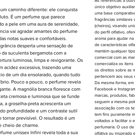
As referências a out
único objetivo auxilia
 um caminho diferente: ele conquista
uma base comparativa p
oluto. É um perfume que parece
fragrâncias similares 
do a pele em uma aura de serenidade,
(cheiros), visando un
rância vai agradar amantes do perfume
do perfil olfativo, 
as notas suaves e confortáveis.
aroma para ajudar na
de características olf
ragrância desperta uma sensação de
mantém qualquer tipo
ão da suculenta bergamota com a
comercial com as mar
rtura luminosa, limpa e revigorante. Os
comercializa os itens
em acidez excessiva, trazendo uma
os direitos sobre as
cio de um dia ensolarado, quando tudo
pertencem aos seus r
íbrio. Pouco a pouco, o perfume revela
Da mesma forma, em n
ante. A magnólia branca floresce com
Facebook e Instagram
marcas, produtos, fab
ceta cremosa e luminosa que se funde
seguem a mesma polít
a, a groselha-preta acrescenta um
associação com os te
ndo profundidade e um contraste sutil
tem fins puramente i
tornar previsível. O resultado é um
voltados a facilitar 
 e cheio de charme.
perfumaria. O uso de
fume unissex Infini revela toda a sua
olfativa ou inspirado