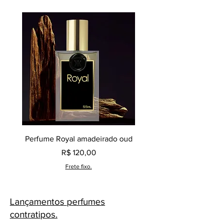
Perfume Royal amadeirado oud
Decant perfume Saphir,
Preço
R$ 120,00
Frete fixo.
Lançamentos perfumes
contratipos.