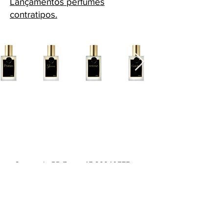
Lançamentos perfumes
contratipos.
Cascavel - PR Fone: 45 32240575
Whatsapp:
45 991398123
Fone:
45 32240575
HORÁRIOS ATENDIMENTO: