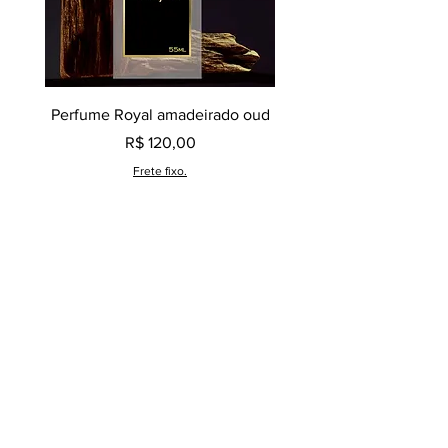
Perfume Royal amadeirado oud
Decant perfume Saphir,
Preço
R$ 120,00
Frete fixo.