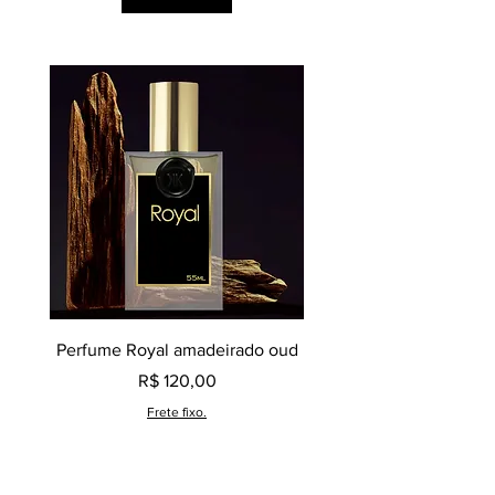
Perfume Royal amadeirado oud
Decant perfume Saphir,
Preço
R$ 120,00
Frete fixo.