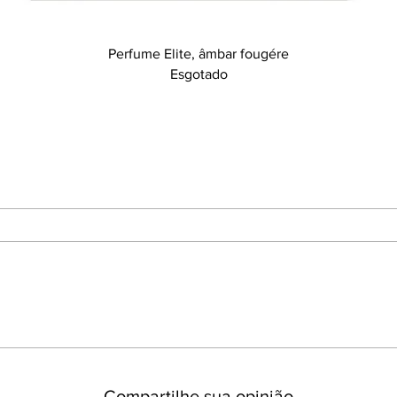
Visualização rápida
Perfume Elite, âmbar fougére
Esgotado
Compartilhe sua opinião