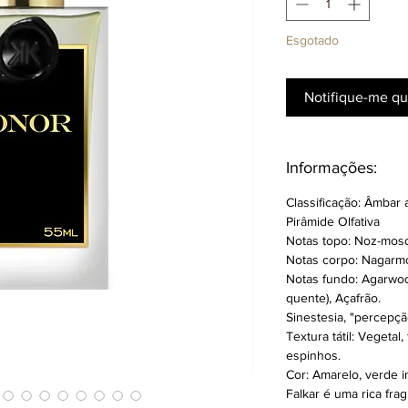
Esgotado
Notifique-me qu
Informações:
Classificação: Âmbar
Pirâmide Olfativa
Notas topo: Noz-mosc
Notas corpo: Nagarmot
Notas fundo:
Agarwoo
quente), Açafrão.
Sinestesia, "percepçã
Textura tátil: Vegetal,
espinhos.
Cor: Amarelo, verde i
Falkar é uma rica frag