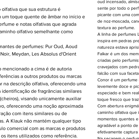
oud incensado, almís
sente por todo o per
olfativa que sua estrutura é
picante com uma com
 um toque quente de âmbar no início e
de noz-moscada, cane
rfume e notas olfativas que agrada
textura ao perfume.
caminho olfativo semelhante como
A linha de perfumes
inspira em pedras pr
amantes de perfumes: Pur Oud, Aoud
natureza estava apri
 Noir, Meydan, Les Absolus d'Orient
Falkar é um dos membr
criadas pelo perfumis
cravejados com pedra
o mencionado a cima é de autoria
falcão com sua facet
ferências a outros produtos ou marcas
Conor é um perfume c
r na descrição olfativa, oferecendo uma
levemente doce e pi
a identificação de fragrâncias similares
especiado e bem real
 (cheiros), visando unicamente auxiliar
toque fresco que traz
tivo, oferecendo uma noção aproximada
Com abertura enigmát
caminho olfativa que 
ação com itens similares ou de
momentos quentes e 
idas. A Klauk não mantém qualquer tipo
agradável a ponto de
culo comercial com as marcas e produtos
efetivamente captura
os itens utilizados como referência.
Na secagem o perfum