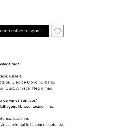
ando estiver disponível
 amadeirado.
ada, Canela.
a ou Óleo de Cipriol, Olíbano.
d (Oud), Almíscar Negro (não
o de vários sentidos"
 folhagem, fibroso, tecido linho,
ntenso, castanho.
rância oriental feita com madeira de