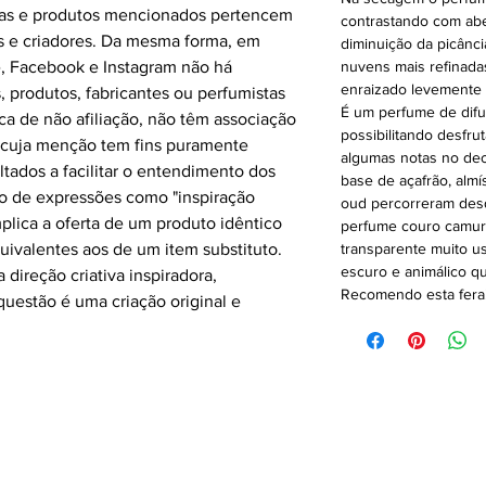
rcas e produtos mencionados pertencem
contrastando com ab
es e criadores. Da mesma forma, em
diminuição da picânc
te, Facebook e Instagram não há
nuvens mais refinadas
enraizado levemente 
 produtos, fabricantes ou perfumistas
É um perfume de difu
ca de não afiliação, não têm associação
possibilitando desfru
 cuja menção tem fins puramente
algumas notas no de
ltados a facilitar o entendimento dos
base de açafrão, alm
so de expressões como "inspiração
oud percorreram des
mplica a oferta de um produto idêntico
perfume couro camur
uivalentes aos de um item substituto.
transparente muito us
escuro e animálico q
 direção criativa inspiradora,
Recomendo esta fera
uestão é uma criação original e