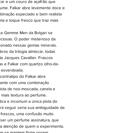
car e um couro de açafrão que
fume. Falkar abre levemente doce e
binação especiado e bem realista
la e toque fresco que traz mais
 Le Gemme Men da Bvlgari se
eciosas. O poder misterioso da
sionado nessas gemas minerais.
os da trilogia almíscar, todas
ta Jacques Cavallier. Frascos
s e Falkar com quartzo olho-de-
a esverdeada.
ontratipo do Falkar abre
cante com uma combinação
ista de noz-moscada, canela e
 mais textura ao perfume.
ica e incomum a única pista do
irá seguir seria sua ambiguidade de
frescos, uma confusão muito
 ser um perfume assinatura, que
 a atenção de quem o experimenta.
e se mantem firme porem