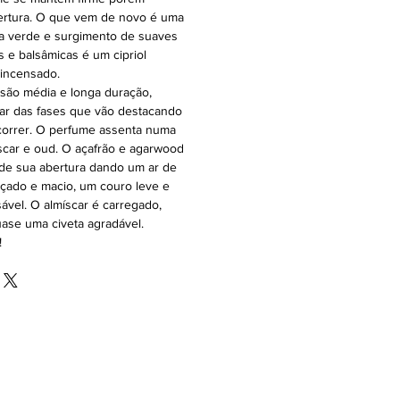
ertura. O que vem de novo é uma
ia verde e surgimento de suaves
 e balsâmicas é um cipriol
incensado.
são média e longa duração,
tar das fases que vão destacando
correr. O perfume assenta numa
íscar e oud. O açafrão e agarwood
de sua abertura dando um ar de
çado e macio, um couro leve e
ável. O almíscar é carregado,
uase uma civeta agradável.
!