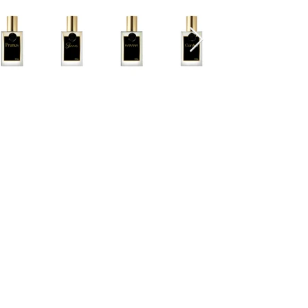
Cascavel - PR Fone: 45 32240575
Whatsapp:
45 991398123
Fone:
45 32240575
HORÁRIOS ATENDIMENTO:
Segunda a Sexta
9:00 - 12:00 / 13:30 - 17:00