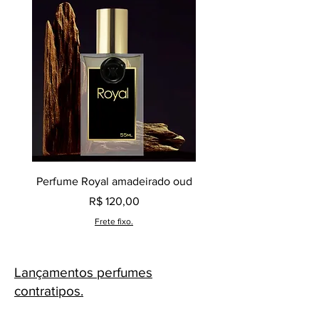
Perfume Royal amadeirado oud
Decant perfume Saphir,
Preço
R$ 120,00
Frete fixo.
Lançamentos perfumes
contratipos.