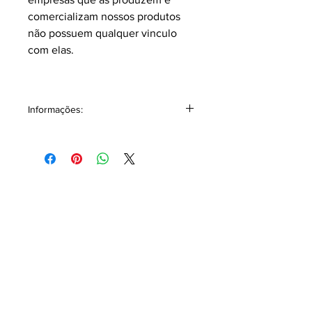
comercializam nossos produtos
não possuem qualquer vinculo
com elas.
Informações:
Classificação: Âmbar Floral.
Pirâmide Olfativa
Notas topo:
Ládano.
Notas corpo:
Rosa, Patchouli, Açafrão.
Notas fundo:
Agarwood (Oud),
Sândalo, Cedro.