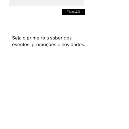
ENVIAR
Seja o primeiro a saber dos
eventos, promoções e novidades.
Enviar
K L A U K
Loja on-line de moda masculina e
feminina. Camisetas masculinas de estilos
e design pensadas para quem busca
roupas masculinas com conceito,
acabamento e malhas variadas e com