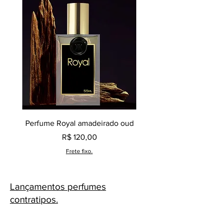
Perfume Royal amadeirado oud
Decant perfume Saphir,
Preço
R$ 120,00
Frete fixo.
Lançamentos perfumes
contratipos.