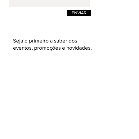
ENVIAR
Seja o primeiro a saber dos
eventos, promoções e novidades.
Enviar
K L A U K
Loja on-line de moda masculina e
feminina. Camisetas masculinas de estilos
e design pensadas para quem busca
roupas masculinas com conceito,
acabamento e malhas variadas e com