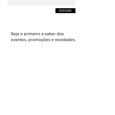
ENVIAR
Seja o primeiro a saber dos
eventos, promoções e novidades.
Enviar
K L A U K
Loja on-line de moda masculina e
feminina. Camisetas masculinas de estilos
e design pensadas para quem busca
roupas masculinas com conceito,
acabamento e malhas variadas e com