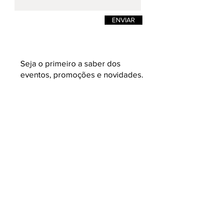
ENVIAR
Seja o primeiro a saber dos
eventos, promoções e novidades.
Enviar
K L A U K
Loja on-line de moda masculina e
feminina. Camisetas masculinas de estilos
e design pensadas para quem busca
roupas masculinas com conceito,
acabamento e malhas variadas e com