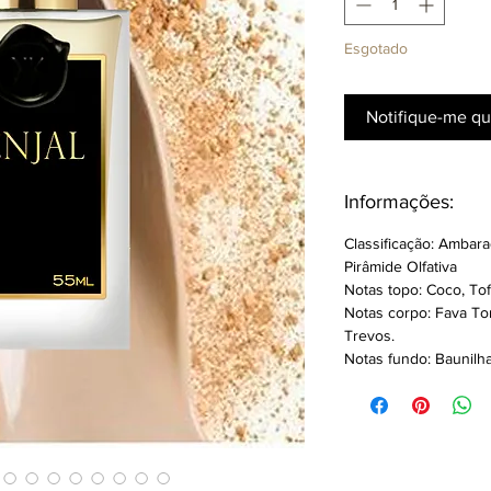
Esgotado
Notifique-me qu
Informações:
Classificação: Ambara
Pirâmide Olfativa
Notas topo:
Coco, Tof
Notas corpo:
Fava To
Trevos.
Notas fundo:
Baunilha