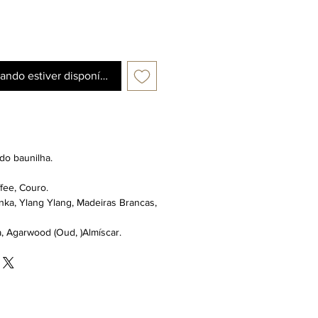
ando estiver disponível
do baunilha.
fee, Couro.
nka, Ylang Ylang, Madeiras Brancas,
, Agarwood (Oud, )Almíscar.