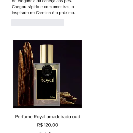
de elegância da cabeça aos pés. 
Chegou rápido e com amostras, o 
inspirado no Carmina é o próximo.
Curtir
Responder
Perfume Royal amadeirado oud
Decant perfume Saphir,
Preço
R$ 120,00