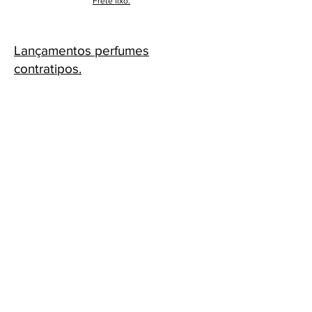
Frete fixo.
Lançamentos perfumes
contratipos.
Cascavel - PR Fone: 45 32240575
Whatsapp:
45 991398123