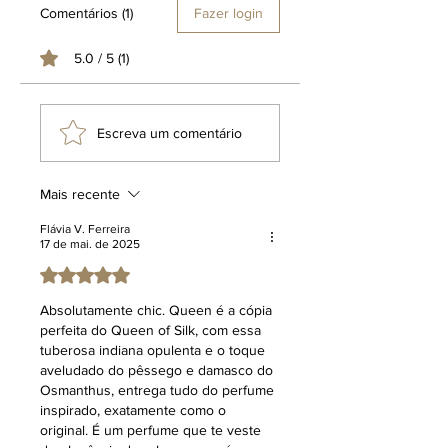
Comentários (1)
Fazer login
Da mesma forma, em nossos canais
digitais como site, Facebook e
5.0 / 5 (1)
Instagram não há qualquer ligação
com as marcas, produtos, fabricantes
ou perfumistas citados, seguem a
mesma política de não afiliação, não
Escreva um comentário
têm associação com os terceiros
mencionados, cuja menção tem fins
puramente informativos e
Mais recente
comparativos, voltados a facilitar o
entendimento dos entusiastas de
Flávia V. Ferreira
17 de mai. de 2025
perfumaria. O uso de expressões
como "inspiração olfativa ou inspirado
Avaliado com 5 de 5 estrelas.
em" não implica a oferta de um
Absolutamente chic. Queen é a cópia 
produto idêntico ou a promessa de
perfeita do Queen of Silk, com essa 
resultados equivalentes aos de um
tuberosa indiana opulenta e o toque 
item substituto. Tal terminologia
aveludado do pêssego e damasco do 
refere-se a uma direção criativa
Osmanthus, entrega tudo do perfume 
inspiradora, reafirmando que o
inspirado, exatamente como o 
produto em questão é uma criação
original. É um perfume que te veste 
original e exclusiva da marca Klauk.