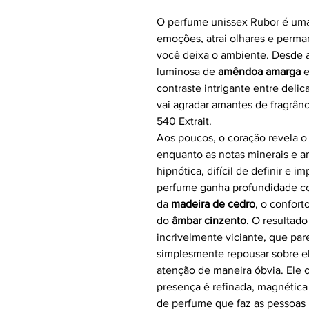
O perfume unissex Rubor é uma
emoções, atrai olhares e perm
você deixa o ambiente. Desde a
luminosa de
amêndoa
amarga
contraste intrigante entre del
vai agradar amantes de fragrâ
540 Extrait.
Aos poucos, o coração revela o
enquanto as notas minerais e 
hipnótica, difícil de definir e 
perfume ganha profundidade c
da
madeira
de
cedro
, o confort
do
âmbar
cinzento
. O resultado
incrivelmente viciante, que par
simplesmente repousar sobre e
atenção de maneira óbvia. Ele c
presença é refinada, magnética
de perfume que faz as pessoas