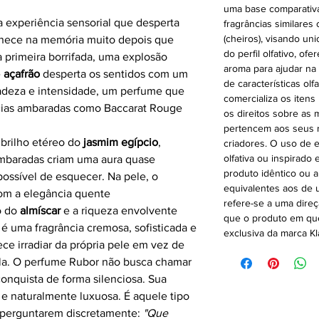
uma base comparativa p
 experiência sensorial que desperta
fragrâncias similares 
(cheiros), visando un
anece na memória muito depois que
do perfil olfativo, 
 primeira borrifada, uma explosão
aroma para ajudar na
e
açafrão
desperta os sentidos com um
de características olf
icadeza e intensidade, um perfume que
comercializa os itens
ncias ambaradas como Baccarat Rouge
os direitos sobre as
pertencem aos seus r
 brilho etéreo do
jasmim
egípcio
,
criadores. O uso de 
olfativa ou inspirado
ambaradas criam uma aura quase
produto idêntico ou 
impossível de esquecer. Na pele, o
equivalentes aos de u
om a elegância quente
refere-se a uma direç
o do
almíscar
e a riqueza envolvente
que o produto em que
 é uma fragrância cremosa, sofisticada e
exclusiva da marca Kl
ece irradiar da própria pele em vez de
la. O perfume Rubor não busca chamar
onquista de forma silenciosa. Sua
 e naturalmente luxuosa. É aquele tipo
 perguntarem discretamente:
"Que