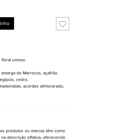
rinho
 floral unisex.
amarga do Marrocos, açafrão.
egípcio, cedro.
madeiradas, acordes almíscarado,
tros produtos ou marcas têm como
r na descrição olfativa, oferecendo