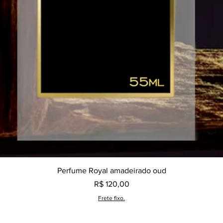
Visualização rápida
Perfume Royal amadeirado oud
Preço
R$ 120,00
Frete fixo.