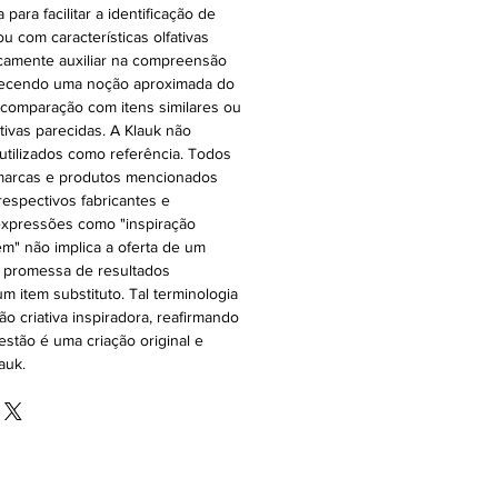
ara facilitar a identificação de
ou com características olfativas
icamente auxiliar na compreensão
oferecendo uma noção aproximada do
 comparação com itens similares ou
ativas parecidas. A Klauk não
 utilizados como referência. Todos
 marcas e produtos mencionados
espectivos fabricantes e
expressões como "inspiração
 em" não implica a oferta de um
a promessa de resultados
m item substituto. Tal terminologia
ão criativa inspiradora, reafirmando
stão é uma criação original e
auk.