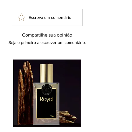
produtos mencionados pertencem
aos seus respectivos fabricantes e
criadores. O uso de expressões
Escreva um comentário
como "inspiração olfativa ou
inspirado em" não implica a oferta
Compartilhe sua opinião
de um produto idêntico ou a
Seja o primeiro a escrever um comentário.
promessa de resultados
equivalentes aos de um item
substituto. Tal terminologia
refere-se a uma direção criativa
inspiradora, reafirmando que o
produto em questão é uma
criação original e exclusiva da
marca Klauk.