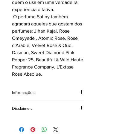
quem o usa em uma verdadeira
experiência olfativa.
O perfume Satiny também
agradará aqueles que gostam dos
perfumes: Jihan Kajal, Rose
Omeyyade , Atomic Rose, Rose
d'Arabie, Velvet Rose & Oud,
Dasman, Sweet Diamond Pink
Pepper 25, Beautiful & Wild Haute
Fragrance Company, L'Extase
Rose Absolue.
Informações:
4ml sem borrifador.
Disclaimer:
Classificação: oriental amadeirado
unisex.
Disclaimer Copyright: O produto
Pirâmide Olfativa
mencionado a cima é de autoria
Notas topo: Rosa