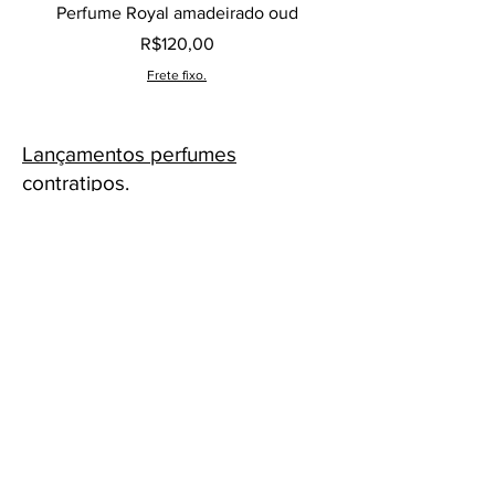
Perfume Royal amadeirado oud
Decant perfume Saphir,
Price
R$120,00
Frete fixo.
Lançamentos perfumes
contratipos.