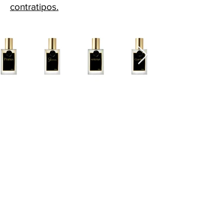
contratipos.
Cascavel - PR Fone: 45 32240575
Whatsapp:
45 991398123
Fone:
45 32240575
HORÁRIOS ATENDIMENTO: