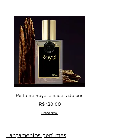
Perfume Royal amadeirado oud
Decant perfume Saphir,
Preço
R$ 120,00
Frete fixo.
Lançamentos perfumes