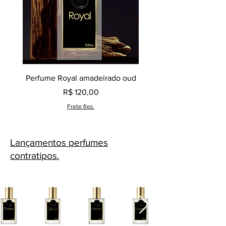
inspiradora, reafirmando que o
produto em questão é uma criação
original e exclusiva da marca Klauk.
Perfume Royal amadeirado oud
Decant perfume Saphir,
Preço
R$ 120,00
Frete fixo.
Lançamentos perfumes
contratipos.