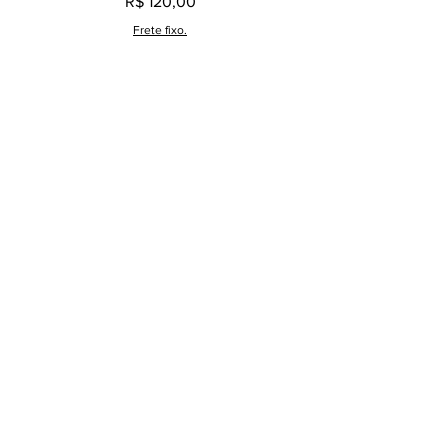
Preço
R$ 120,00
Frete fixo.