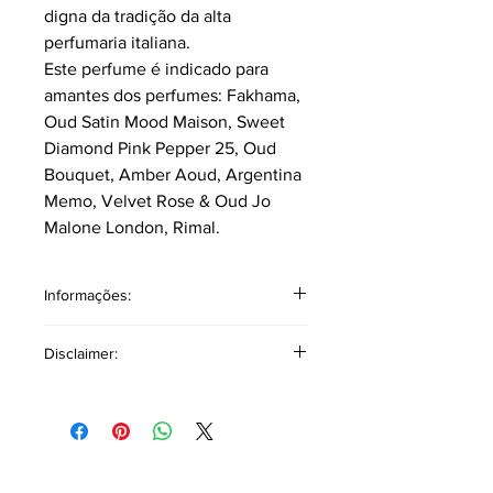
digna da tradição da alta
perfumaria italiana.
Este perfume é indicado para
amantes dos perfumes: Fakhama,
Oud Satin Mood Maison, Sweet
Diamond Pink Pepper 25, Oud
Bouquet, Amber Aoud, Argentina
Memo, Velvet Rose & Oud Jo
Malone London, Rimal.
Informações:
Classificação: Âmbar Floral
Disclaimer:
Pirâmide Olfativa
Notas topo: Frutas, Lichia, Frésia,
As referências a outros produtos ou
Bergamota da Calábria.
marcas têm como único objetivo
Notas corpo: Rosa Búlgara, Leite,
auxiliar na descrição olfativa,
Osmanthus, Jasmim Egípcio.
oferecendo uma base comparativa
Notas fundo: Agarwood (Oud),
para facilitar a identificação de