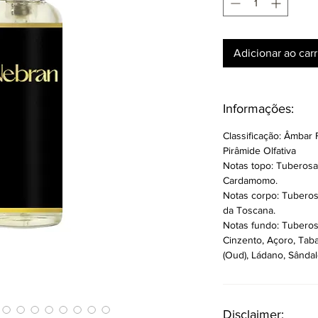
Adicionar ao car
Informações:
Classificação: Âmbar F
Pirâmide Olfativa
Notas topo: Tuberosa
Cardamomo.
Notas corpo: Tuberosa
da Toscana.
Notas fundo: Tuberos
Cinzento, Açoro, Tab
(Oud), Ládano, Sândal
Disclaimer: