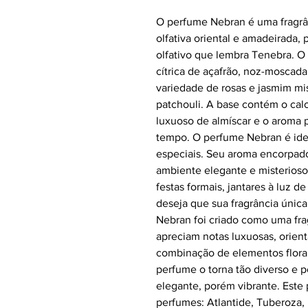
O perfume Nebran é uma fragrân
olfativa oriental e amadeirada,
olfativo que lembra Tenebra. 
cítrica de açafrão, noz-moscad
variedade de rosas e jasmim mi
patchouli. A base contém o cal
luxuoso de almíscar e o aroma 
tempo. O perfume Nebran é ide
especiais. Seu aroma encorpado
ambiente elegante e misterioso;
festas formais, jantares à luz 
deseja que sua fragrância únic
Nebran foi criado como uma fra
apreciam notas luxuosas, orien
combinação de elementos flor
perfume o torna tão diverso e 
elegante, porém vibrante. Este
perfumes: Atlantide, Tuberoza, 