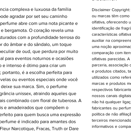
cia complexa e luxuosa da família
Disclaimer Copyright:
ou marcas têm como ún
 pode agradar por set seu caminho
olfativa, oferecendo u
O perfume abre com uma nota picante e
identificação de frag
a e bergamota. O coração revela uma
características olfati
sturados com a profundidade terrosa do
auxiliar na compreens
or do âmbar e do sândalo, um toque
uma noção aproximad
peculiar de oud, que perdura por muito
comparação com itens 
al para eventos noturnos e ocasiões
olfativas parecidas. 
parceria, associação
 e intenso é ótimo para criar um
e produtos citados, t
 portanto, é a escolha perfeita para
utilizados como refer
de velas ou eventos especiais onde você
marcas e produtos m
a deixe sua marca. Sim, o perfume
respectivos fabrican
grância unissex, atraindo aqueles que
nossos canais digitai
tais combinado com floral de tuberosa. A
não há qualquer liga
ais e amadeirados que compõem o
fabricantes ou perfu
política de não afili
perfeito para quem busca uma expressão
terceiros mencionado
 perfume é indicado para amantes dos
informativos e compara
Fleur Narcotique, Fracas, Truth or Dare