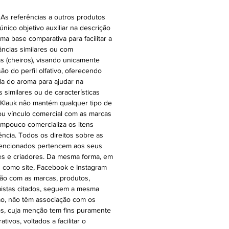
 As referências a outros produtos
ico objetivo auxiliar na descrição
ma base comparativa para facilitar a
râncias similares ou com
vas (cheiros), visando unicamente
ão do perfil olfativo, oferecendo
a do aroma para ajudar na
similares ou de características
A Klauk não mantém qualquer tipo de
 ou vínculo comercial com as marcas
ampouco comercializa os itens
ência. Todos os direitos sobre as
encionados pertencem aos seus
tes e criadores. Da mesma forma, em
s como site, Facebook e Instagram
ção com as marcas, produtos,
mistas citados, seguem a mesma
ação, não têm associação com os
s, cuja menção tem fins puramente
tivos, voltados a facilitar o