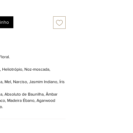
rinho
loral.
, Heliotrópio, Noz-moscada,
, Mel, Narciso, Jasmim Indiano, Íris
a, Absoluto de Baunilha, Âmbar
aco, Madeira Ébano, Agarwood
o.