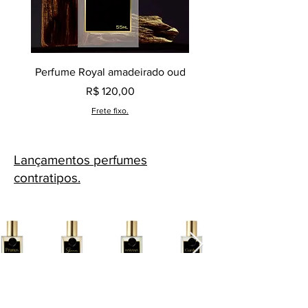
Perfume Royal amadeirado oud
Decant perfume Saphir,
Preço
R$ 120,00
Frete fixo.
Lançamentos perfumes
contratipos.