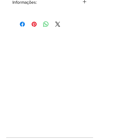
Informações:
Classificação: Chipre floral.
Pirâmide Olfativa
Notas topo: Tangerina, toranja,
Notas corpo: Musgo de carvalho,
zimbro, patchouli, pimenta, cravo, íris,
ládano frances, jasmim, lírio do vale.
Notas fundo: Almíscar, âmbar.