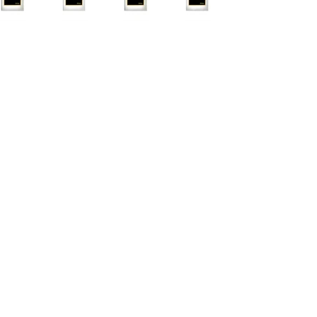
Cascavel - PR Fone: 45 32240575
Whatsapp:
45 991398123
Fone:
45 32240575
HORÁRIOS ATENDIMENTO:
Segunda a Sexta
9:00 - 12:00 / 13:30 - 17:00
Quem somos
Como comprar
Formas de pagamentos