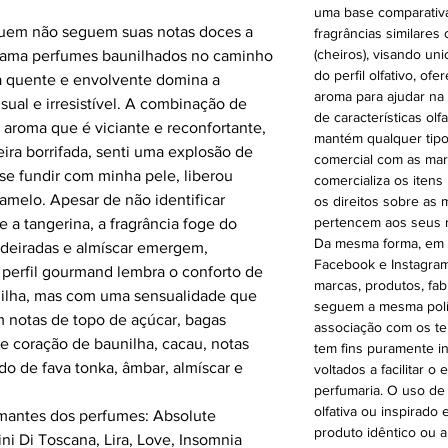
uma base comparativa p
quem não seguem suas notas doces a
fragrâncias similares 
(cheiros), visando un
m ama perfumes baunilhados no caminho
do perfil olfativo, 
ha quente e envolvente domina a
aroma para ajudar na
al e irresistível. A combinação de
de características olf
 aroma que é viciante e reconfortante,
mantém qualquer tipo
ira borrifada, senti uma explosão de
comercial com as mar
se fundir com minha pele, liberou
comercializa os itens
amelo. Apesar de não identificar
os direitos sobre as
pertencem aos seus r
e a tangerina, a fragrância foge do
Da mesma forma, em n
deiradas e almíscar emergem,
Facebook e Instagram
perfil gourmand lembra o conforto de
marcas, produtos, fab
ilha, mas com uma sensualidade que
seguem a mesma polít
 notas de topo de açúcar, bagas
associação com os te
e coração de baunilha, cacau, notas
tem fins puramente i
ndo de fava tonka, âmbar, almíscar e
voltados a facilitar 
perfumaria. O uso de
olfativa ou inspirado
amantes dos perfumes: Absolute
produto idêntico ou 
ini Di Toscana, Lira, Love, Insomnia