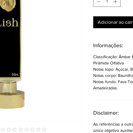
Adicionar ao car
Informações:
Classificação: Âmbar 
Pirâmide Olfativa
Notas topo: Açúcar, 
Notas corpo: Baunilh
Notas fundo: Fava To
Amadeiradas.
Disclaimer:
As referências a out
único objetivo auxilia