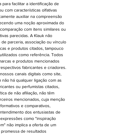
ara facilitar a identificação de
ou com características olfativas
icamente auxiliar na compreensão
oferecendo uma noção aproximada do
 comparação com itens similares ou
ativas parecidas. A Klauk não
 de parceria, associação ou vínculo
cas e produtos citados, tampouco
 utilizados como referência. Todos
 marcas e produtos mencionados
espectivos fabricantes e criadores.
ossos canais digitais como site,
 não há qualquer ligação com as
ricantes ou perfumistas citados,
ica de não afiliação, não têm
rceiros mencionados, cuja menção
nformativos e comparativos,
o entendimento dos entusiastas de
 expressões como "inspiração
 em" não implica a oferta de um
a promessa de resultados