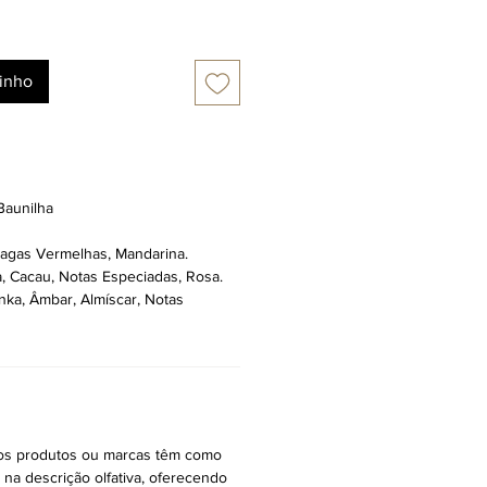
rinho
Baunilha
Bagas Vermelhas, Mandarina.
a, Cacau, Notas Especiadas, Rosa.
nka, Âmbar, Almíscar, Notas
ros produtos ou marcas têm como
r na descrição olfativa, oferecendo