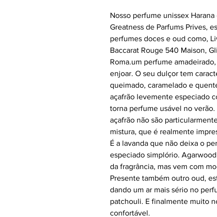
Nosso perfume unissex Harana é
Greatness de Parfums Prives, e
perfumes doces e oud como, Li
Baccarat Rouge 540 Maison, Gl
Roma.um perfume amadeirado, p
enjoar. O seu dulçor tem caract
queimado, caramelado e quente.
açafrão levemente especiado 
torna perfume usável no verão.
açafrão não são particularmente
mistura, que é realmente impre
É a lavanda que não deixa o p
especiado simplório. Agarwood
da fragrância, mas vem com mo
Presente também outro oud, es
dando um ar mais sério no perf
patchouli. E finalmente muito 
confortável.