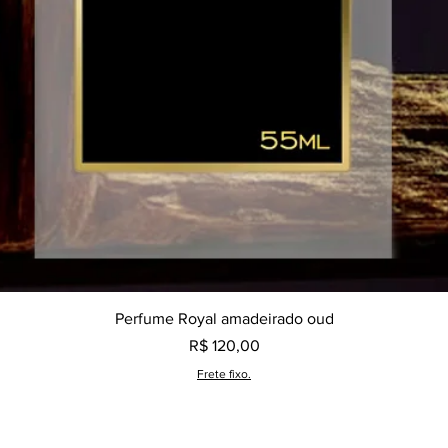
Visualização rápida
Perfume Royal amadeirado oud
Preço
R$ 120,00
Frete fixo.