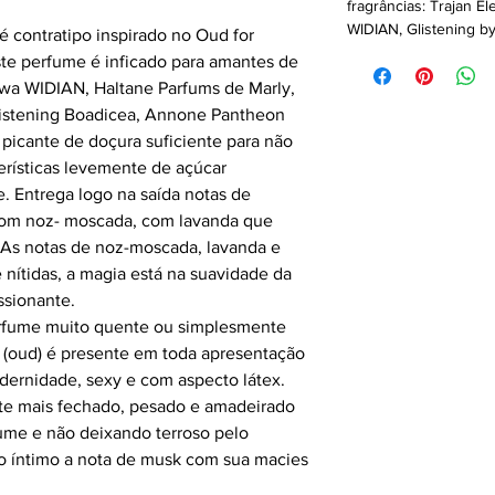
fragrâncias: Trajan El
WIDIAN, Glistening by
 contratipo inspirado no Oud for
ste perfume é inficado para amantes de
wa WIDIAN, Haltane Parfums de Marly,
istening Boadicea, Annone Pantheon
icante de doçura suficiente para não
erísticas levemente de açúcar
 Entrega logo na saída notas de
com noz- moscada, com lavanda que
 As notas de noz-moscada, lavanda e
 nítidas, a magia está na suavidade da
ssionante.
erfume muito quente ou simplesmente
 (oud) é presente em toda apresentação
dernidade, sexy e com aspecto látex.
te mais fechado, pesado e amadeirado
ume e não deixando terroso pelo
no íntimo a nota de musk com sua macies