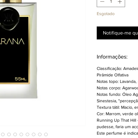
Esgotado
Notifique-me qu
Informações:
Classificação: Amade
Pirâmide Olfativa
Notas topo: Lavanda,
Notas corpo: Agarwo
Notas fundo: Óleo Aga
Sinestesia, "percepçã
Textura tátil: Macio, 
Cor: Marrom, verde ol
Running Up That Hill
pudesse, faria um ac
Este perfume é indic