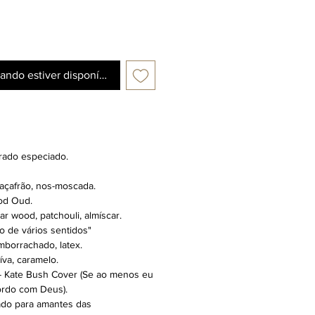
ando estiver disponível
irado especiado.
 açafrão, nos-moscada.
od Oud.
r wood, patchouli, almíscar.
o de vários sentidos"
emborrachado, latex.
íva, caramelo.
 - Kate Bush Cover (Se ao menos eu
ordo com Deus).
ado para amantes das