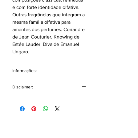
e com forte identidade olfativa.
Outras fragrâncias que integram a
mesma família olfativa para
amantes dos perfumes: Coriandre
de Jean Couturier, Knowing de
Estée Lauder, Diva de Emanuel
Ungaro.
Informações:
Volume: 4ml sem borrifador.
Disclaimer:
Classificação: Chipre Floral
Pirâmide Olfativa
Disclaimer Copyright: O produto
Notas topo: Coentro, Óleo de Pimenta,
mencionado a cima é de autoria
Noz-moscada, Bergamota, Limão,
exclusiva da marca Klauk. As
Mandarina.
referências a outros produtos ou
Notas corpo:
Rosa de Maio, Mimosa,
marcas têm como único objetivo
Íris, Jasmim, Lírio-do-Vale, Pêssego.
auxiliar na descrição olfativa,
Notas fundo:
Mel, Musgo de Carvalho,
oferecendo uma base comparativa