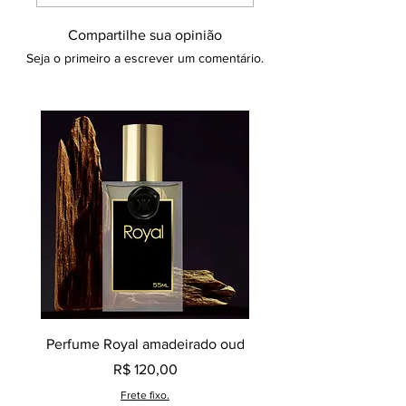
produto em questão é uma criação
original e exclusiva da marca Klauk.
Compartilhe sua opinião
Seja o primeiro a escrever um comentário.
Perfume Royal amadeirado oud
Decant perfume Saphir,
Preço
R$ 120,00
Frete fixo.