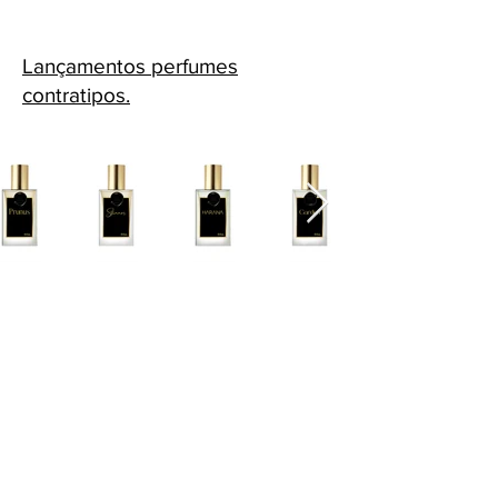
Lançamentos perfumes
contratipos.
Cascavel - PR Fone: 45 32240575
Whatsapp:
45 991398123