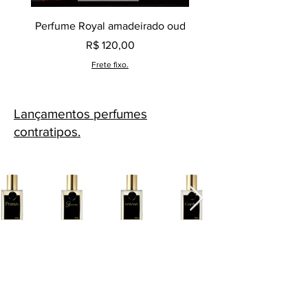
Perfume Royal amadeirado oud
Decant perfume Saphir,
Preço
R$ 120,00
Frete fixo.
Lançamentos perfumes
contratipos.