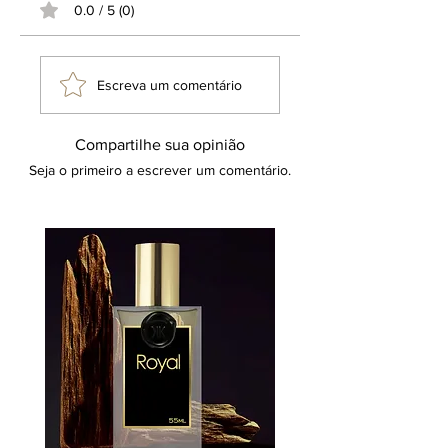
0.0 / 5 (0)
nossos canais digitais como site,
Facebook e Instagram não há
qualquer ligação com as marcas,
produtos, fabricantes ou perfumistas
Escreva um comentário
citados, seguem a mesma política de
não afiliação, não têm associação com
os terceiros mencionados, cuja
Compartilhe sua opinião
menção tem fins puramente
Seja o primeiro a escrever um comentário.
informativos e comparativos, voltados
a facilitar o entendimento dos
entusiastas de perfumaria. O uso de
expressões como "inspiração olfativa
ou inspirado em" não implica a oferta
de um produto idêntico ou a
promessa de resultados equivalentes
aos de um item substituto. Tal
terminologia refere-se a uma direção
criativa inspiradora, reafirmando que o
produto em questão é uma criação
original e exclusiva da marca Klauk.