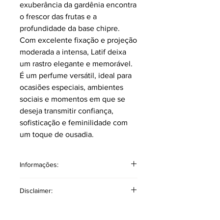
exuberância da gardênia encontra
o frescor das frutas e a
profundidade da base chipre.
Com excelente fixação e projeção
moderada a intensa, Latif deixa
um rastro elegante e memorável.
É um perfume versátil, ideal para
ocasiões especiais, ambientes
sociais e momentos em que se
deseja transmitir confiança,
sofisticação e feminilidade com
um toque de ousadia.
Informações:
Classificação: Chipre floral
Disclaimer:
Pirâmide Olfativa
Notas topo: Frutas secas, ruibarbo,
O produto mencionado a cima é de
morango, bergamota, anis.
autoria exclusiva da marca Klauk. As