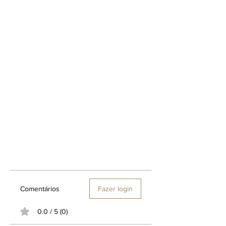
Limão.
Notas corpo: Rum, Óleo de Vetiver
Java, Sálvia Esclaréia.
Notas fundo:
Folha de Tabaco,
Fava de Baunilha, Estoraque.
Este perfume é indicado para amantes
dos seguintes perfumess: Aramis
Special Blend Aramis, Encre Noire A
L'Extreme Lalique, Santal Complet
Fragrance Du Bois, Boss The Scent
Intense Hugo Boss, La Nuit de
L'Homme EDP YSL, Monsieur
Beauregard Penhaligon's,
Triumph Of
Bacchus.
Comentários
Fazer login
0.0 / 5 (0)