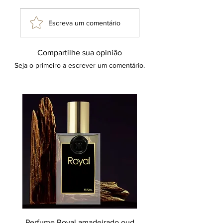
Escreva um comentário
Compartilhe sua opinião
Seja o primeiro a escrever um comentário.
Perfume Royal amadeirado oud
Decant perfume Saphir,