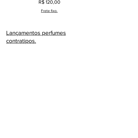
Preço
R$ 120,00
Frete fixo.
Lançamentos perfumes
contratipos.
Cascavel - PR Fone: 45 32240575