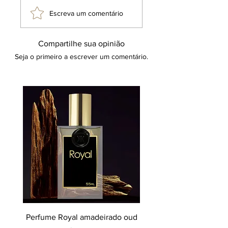
original e exclusiva da marca Klauk.
Escreva um comentário
Compartilhe sua opinião
Seja o primeiro a escrever um comentário.
Perfume Royal amadeirado oud
Decant perfume Saphir,