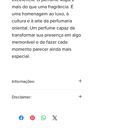
mais do que uma fragrância. É
uma homenagem ao luxo, à
cultura e à arte da perfumaria
oriental. Um perfume capaz de
transformar sua presença em algo
memorável e de fazer cada
momento parecer ainda mais
especial.
Informações:
Classificação: Âmbar Especiado
Disclaimer:
Pirâmide Olfativa
Notas topo: Morango,
As referências a outros produtos ou
FramboesaIncenso, Pêssego, Rosa,
marcas têm como único objetivo
Cardamomo, Olíbano, Pimenta Rosa,
auxiliar na descrição olfativa,
Maçã, Cacau, Café, Notas Verdes,
oferecendo uma base comparativa
Artemísia, Osmanthus, Toranja.