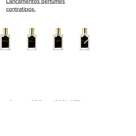
Lançamentos perfumes
contratipos.
Cascavel - PR Fone: 45 32240575
Whatsapp:
45 991398123
Fone:
45 32240575
HORÁRIOS ATENDIMENTO: