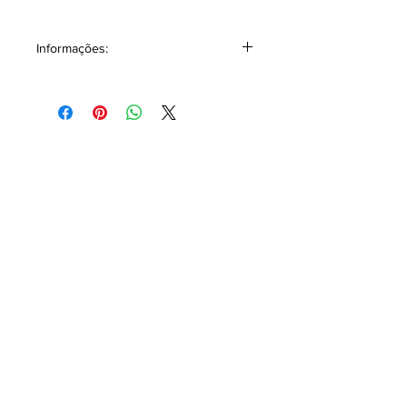
Informações:
Classificação: Âmbar amadeirado.
Pirâmide Olfativa
Notas topo: Noz-moscada, Canela.
Notas corpo: Nagarmota ou Óleo de
Cipriol, Olíbano.
Notas fundo:
Agarwood (Oud),
Almíscar Negro (não quente), Açafrão.