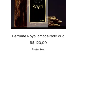
Perfume Royal amadeirado oud
Decant perfume Saphir,
Preço
R$ 120,00
Frete fixo.
Lançamentos perfumes
contratipos.