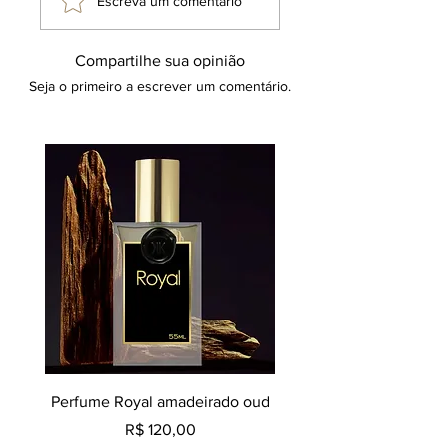
Escreva um comentário
Compartilhe sua opinião
Seja o primeiro a escrever um comentário.
Perfume Royal amadeirado oud
Decant perfume Saphir,
Preço
R$ 120,00