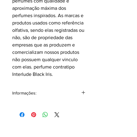
perfumes com qualidade e
aproximação máxima dos
perfumes inspirados.
As marcas e
produtos usados como referência
olfativa, sendo elas registradas ou
não, são de propriedade das
empresas que as produzem e
comercializam nossos produtos
não possuem qualquer vinculo
com elas.
perfume contratipo
Interlude Black Iris.
Informações:
Classificação: Âmbar amadeirado.
Pirâmide Olfativa
Notas topo: Folha de Violeta, Alecrim,
Bergamota.
Notas corpo: Lírio Florentino, Olíbano,
Mirra, Âmbar, Baunilha, Ládano.