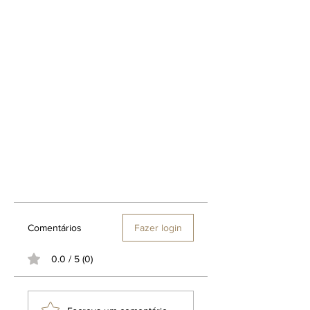
Notas fundo:
Couro, Agarwood (Oud),
Sândalo, Patchouli, Cedro.
Sinestesia, "percepção de vários
sentidos"
Textura tátil:
Pó de cinzas, cerragem,
brasa de Palo Santo (cheiro tb),
viscoso como óleo de plantas, seco
como ramo de ALECRIM desidratadas,
incensário sujo.
Cor:
Cinza claro e médio, verde musgo
ou olíva.
Música perfeita para este perfume.
TR/ST - Destroyer
Florence Welch literaturas de William
Blake.
Comentários
Fazer login
0.0 / 5 (0)