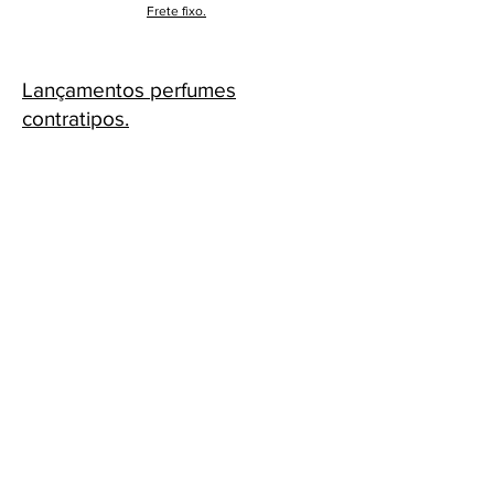
Frete fixo.
Lançamentos perfumes
contratipos.
Cascavel - PR Fone: 45 32240575
Whatsapp:
45 991398123