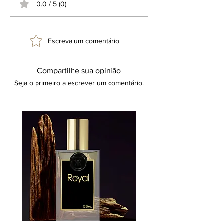
0.0 / 5 (0)
de um produto idêntico ou a
promessa de resultados equivalentes
aos de um item substituto. Tal
terminologia refere-se a uma direção
Escreva um comentário
criativa inspiradora, reafirmando que o
produto em questão é uma criação
original e exclusiva da marca Klauk.
Compartilhe sua opinião
Seja o primeiro a escrever um comentário.