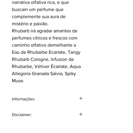
narrativa olfativa rica, e que
buscam um perfume que
complemente sua aura de
mistério e paixão.
Rhubarb irá agradar amantes de
perfumes cítricos e frescos com
caminho olfativo demelhante a
Eau de Rhubarbe Ecarlate, Tangy
Rhubarb Cologne, Infusion de
Rhubarbe, Vétiver Écarlate, Aqua
Allegoria Granada Salvia, Spiky
Muse.
Informações:
Volume 4 ml. sem borrifador.
Disclaimer:
Classificação: Aromático frutado
unissex.
Disclaimer Copyright: O produto
Pirâmide Olfativa
mencionado a cima é de autoria