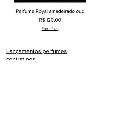
Perfume Royal amadeirado oud
Decant perfume Saphir,
Preço
R$ 120,00
Frete fixo.
Lançamentos perfumes
contratipos.