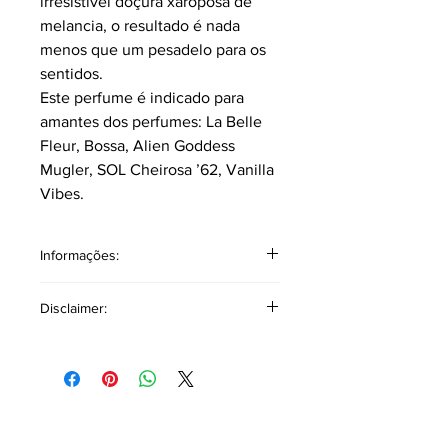
irresistível doçura xaroposa de
melancia, o resultado é nada
menos que um pesadelo para os
sentidos.
Este perfume é indicado para
amantes dos perfumes: La Belle
Fleur, Bossa, Alien Goddess
Mugler, SOL Cheirosa ’62, Vanilla
Vibes.
Informações:
Classificação: Âmbar Floral
Disclaimer:
Pirâmide Olfativa
Notas topo: Bagas Vermelhas,
Disclaimer Copyright: As referências a
Bergamota, Calypsone® - nota ozônico
outros produtos ou marcas têm como
com nuances frutadas de melancia.
único objetivo auxiliar na descrição
Notas corpo: Lírio, Ylang Ylang,
olfativa, oferecendo uma base
Jasmim.
comparativa para facilitar a
Notas fundo: Merengue, Almíscar,