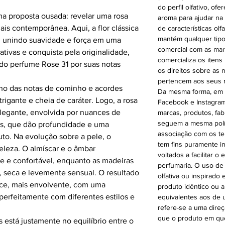
do perfil olfativo, 
a proposta ousada: revelar uma rosa
aroma para ajudar na
is contemporânea. Aqui, a flor clássica
de características olf
mantém qualquer tipo
 unindo suavidade e força em uma
comercial com as mar
tivas e conquista pela originalidade,
comercializa os itens
do perfume Rose 31 por suas notas
os direitos sobre as
pertencem aos seus r
ilho das notas de cominho e acordes
Da mesma forma, em n
rigante e cheia de caráter. Logo, a rosa
Facebook e Instagram
elegante, envolvida por nuances de
marcas, produtos, fab
seguem a mesma polít
es, que dão profundidade e uma
associação com os te
to. Na evolução sobre a pele, o
tem fins puramente i
eleza. O almíscar e o âmbar
voltados a facilitar 
e e confortável, enquanto as madeiras
perfumaria. O uso de
, seca e levemente sensual. O resultado
olfativa ou inspirado
ce, mais envolvente, com uma
produto idêntico ou 
perfeitamente com diferentes estilos e
equivalentes aos de u
refere-se a uma direç
que o produto em que
 está justamente no equilíbrio entre o