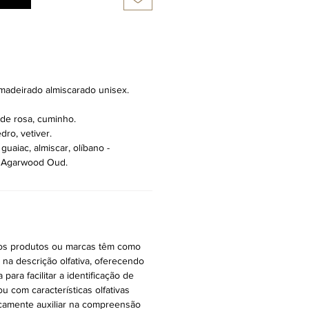
 amadeirado almiscarado unisex.
 de rosa, cuminho.
dro, vetiver.
guaiac, almiscar, olíbano -
, Agarwood Oud.
ros produtos ou marcas têm como
r na descrição olfativa, oferecendo
ara facilitar a identificação de
ou com características olfativas
icamente auxiliar na compreensão