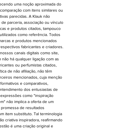
oferecendo uma noção aproximada do
 comparação com itens similares ou
ativas parecidas. A Klauk não
 de parceria, associação ou vínculo
cas e produtos citados, tampouco
 utilizados como referência. Todos
 marcas e produtos mencionados
espectivos fabricantes e criadores.
ossos canais digitais como site,
 não há qualquer ligação com as
ricantes ou perfumistas citados,
ica de não afiliação, não têm
rceiros mencionados, cuja menção
nformativos e comparativos,
o entendimento dos entusiastas de
 expressões como "inspiração
 em" não implica a oferta de um
a promessa de resultados
m item substituto. Tal terminologia
ão criativa inspiradora, reafirmando
stão é uma criação original e