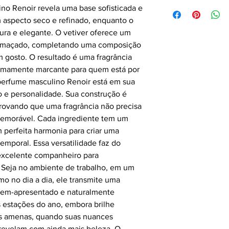
o Renoir revela uma base sofisticada e
 aspecto seco e refinado, enquanto o
ra e elegante. O vetiver oferece um
fumaçado, completando uma composição
 gosto. O resultado é uma fragrância
remamente marcante para quem está por
 perfume masculino Renoir está em sua
 e personalidade. Sua construção é
rovando que uma fragrância não precisa
memorável. Cada ingrediente tem um
 perfeita harmonia para criar uma
temporal. Essa versatilidade faz do
excelente companheiro para
 Seja no ambiente de trabalho, em um
o no dia a dia, ele transmite uma
bem-apresentado e naturalmente
 estações do ano, embora brilhe
s amenas, quando suas nuances
 revelam com ainda mais beleza. O