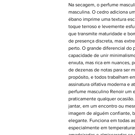
Na secagem, o perfume masculin
masculina. O cedro adiciona um
ébano imprime uma textura escu
toque terroso e levemente es
que transmite maturidade e bom
de presença discreta, mas ext
perto. O grande diferencial do
capacidade de unir minimalismo
enxuta, mas rica em nuances, p
de dezenas de notas para ser 
propósito, e todos trabalham em
assinatura olfativa moderna e a
perfume masculino Renoir um 
praticamente qualquer ocasião.
jantar, em um encontro ou mesm
imagem de alguém confiante, 
elegante. Funciona em todas as
especialmente em temperatura
amadeiradas e almiscaradas se