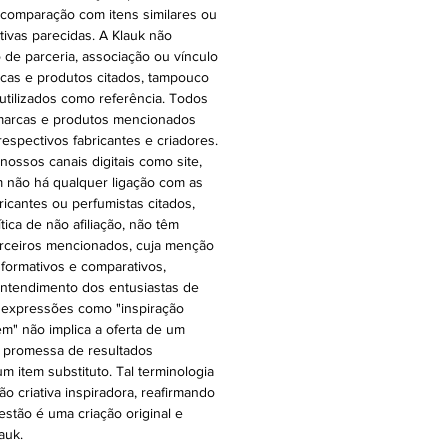
 comparação com itens similares ou
ativas parecidas. A Klauk não
 de parceria, associação ou vínculo
cas e produtos citados, tampouco
 utilizados como referência. Todos
 marcas e produtos mencionados
espectivos fabricantes e criadores.
ossos canais digitais como site,
 não há qualquer ligação com as
ricantes ou perfumistas citados,
ica de não afiliação, não têm
rceiros mencionados, cuja menção
nformativos e comparativos,
o entendimento dos entusiastas de
 expressões como "inspiração
 em" não implica a oferta de um
a promessa de resultados
m item substituto. Tal terminologia
ão criativa inspiradora, reafirmando
stão é uma criação original e
auk.