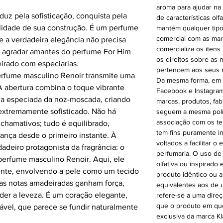
aroma para ajudar na
uz pela sofisticação, conquista pela
de características olf
alidade de sua construção. É um perfume
mantém qualquer tipo
comercial com as mar
a verdadeira elegância não precisa
comercializa os itens
ai agradar amantes do perfume For Him
os direitos sobre as
eirado com especiarias.
pertencem aos seus r
perfume masculino Renoir transmite uma
Da mesma forma, em n
A abertura combina o toque vibrante
Facebook e Instagram
a especiada da noz-moscada, criando
marcas, produtos, fab
extremamente sofisticado. Não há
seguem a mesma polít
associação com os te
chamativos; tudo é equilibrado,
tem fins puramente i
ança desde o primeiro instante. À
voltados a facilitar 
adeiro protagonista da fragrância: o
perfumaria. O uso de
 perfume masculino Renoir. Aqui, ele
olfativa ou inspirado
ente, envolvendo a pele como um tecido
produto idêntico ou 
, as notas amadeiradas ganham força,
equivalentes aos de u
er a leveza. É um coração elegante,
refere-se a uma direç
que o produto em que
ável, que parece se fundir naturalmente
exclusiva da marca Kl