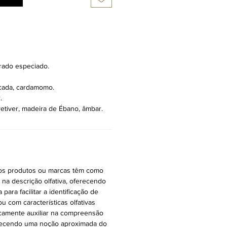
irado especiado.
cada, cardamomo.
.
vetiver, madeira de Ébano, âmbar.
ros produtos ou marcas têm como
r na descrição olfativa, oferecendo
ara facilitar a identificação de
ou com características olfativas
icamente auxiliar na compreensão
oferecendo uma noção aproximada do