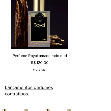
Perfume Royal amadeirado oud
Decant perfume Saphir,
Preço
R$ 120,00
Frete fixo.
Lançamentos perfumes
contratipos.