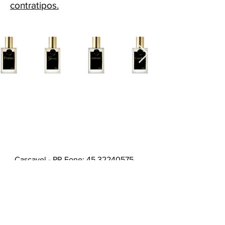
contratipos.
Cascavel - PR Fone: 45 32240575
Whatsapp:
45 991398123
Fone:
45 32240575
HORÁRIOS ATENDIMENTO:
Segunda a Sexta