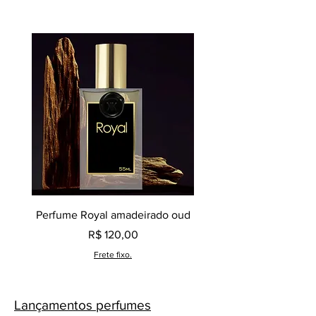
Perfume Royal amadeirado oud
Decant perfume Saphir,
Preço
R$ 120,00
Frete fixo.
Lançamentos perfumes