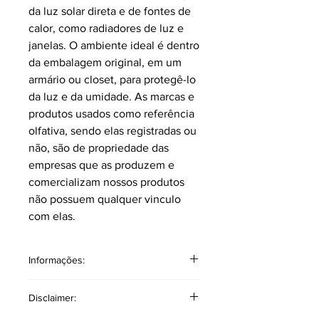
da luz solar direta e de fontes de
calor, como radiadores de luz e
janelas. O ambiente ideal é dentro
da embalagem original, em um
armário ou closet, para protegê-lo
da luz e da umidade. As marcas e
produtos usados como referência
olfativa, sendo elas registradas ou
não, são de propriedade das
empresas que as produzem e
comercializam nossos produtos
não possuem qualquer vinculo
com elas.
Informações:
4 ml. sem borrifador.
Disclaimer:
Classificação: Cítrico aromático.
(ambarado)