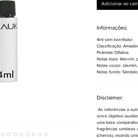
Adicionar ao car
Informações:
4ml sem borrifador.
Classificação: Amadei
Pirâmide Olfativa
Notas topo: Alecrim, p
Notas corpo: Jasmim, 
Notas fundo: Sândalo,
Disclaimer:
As referências a ou
único objetivo auxilia
uma base comparativa p
fragrâncias similares 
(cheiros), visando un