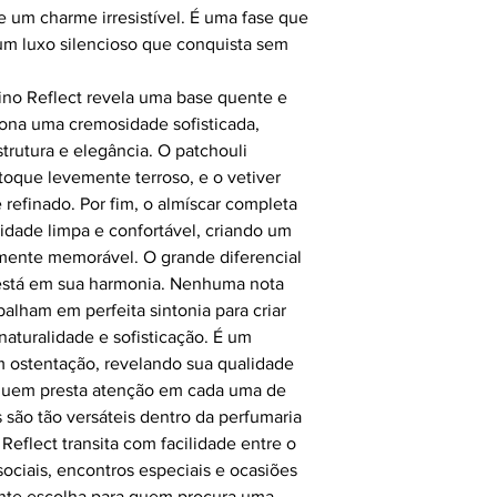
e um charme irresistível. É uma fase que
 um luxo silencioso que conquista sem
no Reflect revela uma base quente e
ona uma cremosidade sofisticada,
trutura e elegância. O patchouli
oque levemente terroso, e o vetiver
efinado. Por fim, o almíscar completa
dade limpa e confortável, criando um
amente memorável. O grande diferencial
está em sua harmonia. Nenhuma nota
balham em perfeita sintonia para criar
aturalidade e sofisticação. É um
 ostentação, revelando sua qualidade
uem presta atenção em cada uma de
são tão versáteis dentro da perfumaria
eflect transita com facilidade entre o
ociais, encontros especiais e ocasiões
nte escolha para quem procura uma