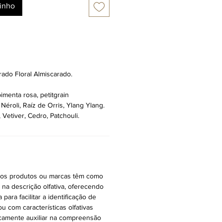
rinho
rado Floral Almiscarado.
imenta rosa, petitgrain
Néroli, Raíz de Orris, Ylang Ylang.
 Vetiver, Cedro, Patchouli.
tros produtos ou marcas têm como
r na descrição olfativa, oferecendo
ara facilitar a identificação de
ou com características olfativas
icamente auxiliar na compreensão