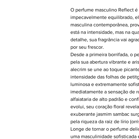
O perfume masculino Reflect é 
impecavelmente equilibrado, el
masculina contemporânea, prov
está na intensidade, mas na qu
detalhe, sua fragrância vai ag
por seu frescor.
Desde a primeira borrifada, o 
pela sua abertura vibrante e ari
alecrim se une ao toque picant
intensidade das folhas de petit
luminosa e extremamente sofist
imediatamente a sensação de r
alfaiataria de alto padrão e con
evolui, seu coração floral reve
exuberante jasmim sambac sur
pela riqueza da raiz de lírio (or
Longe de tornar o perfume deli
uma masculinidade sofisticada 