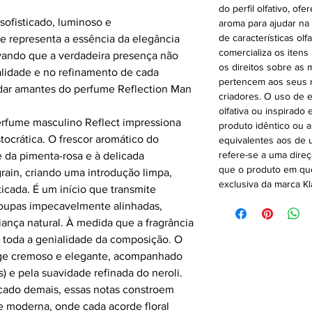
do perfil olfativo, 
sofisticado, luminoso e
aroma para ajudar na
de características olf
e representa a essência da elegância
comercializa os itens
ando que a verdadeira presença não
os direitos sobre as
alidade e no refinamento de cada
pertencem aos seus r
radar amantes do perfume
Reflection Man
criadores. O uso de 
olfativa ou inspirado
perfume masculino Reflect impressiona
produto idêntico ou 
stocrática. O frescor aromático do
equivalentes aos de u
refere-se a uma direç
e da pimenta-rosa e à delicada
que o produto em que
grain, criando uma introdução limpa,
exclusiva da marca Kl
icada. É um início que transmite
oupas impecavelmente alinhadas,
fiança natural. À medida que a fragrância
la toda a genialidade da composição. O
ge cremoso e elegante, acompanhado
ris) e pela suavidade refinada do neroli.
cado demais, essas notas constroem
e moderna, onde cada acorde floral