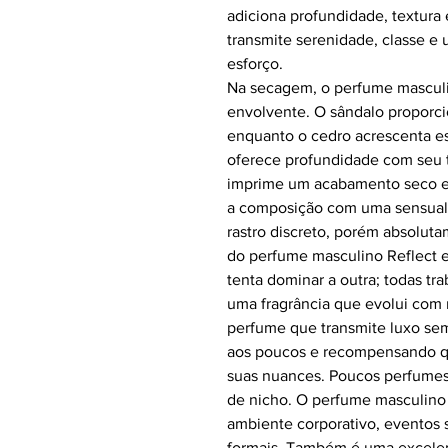
adiciona profundidade, textura 
transmite serenidade, classe e
esforço.
Na secagem, o perfume masculi
envolvente. O sândalo proporci
enquanto o cedro acrescenta es
oferece profundidade com seu t
imprime um acabamento seco e r
a composição com uma sensuali
rastro discreto, porém absolut
do perfume masculino Reflect 
tenta dominar a outra; todas tra
uma fragrância que evolui com n
perfume que transmite luxo sem
aos poucos e recompensando q
suas nuances. Poucos perfumes 
de nicho. O perfume masculino R
ambiente corporativo, eventos s
formais. Também é uma excele