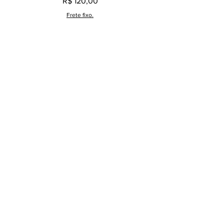
Preço
R$ 120,00
Frete fixo.