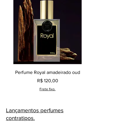
Perfume Royal amadeirado oud
Decant perfume Saphir,
Preço
R$ 120,00
Frete fixo.
Lançamentos perfumes
contratipos.