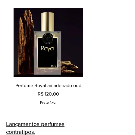
Perfume Royal amadeirado oud
Decant perfume Saphir,
Preço
R$ 120,00
Frete fixo.
Lançamentos perfumes
contratipos.