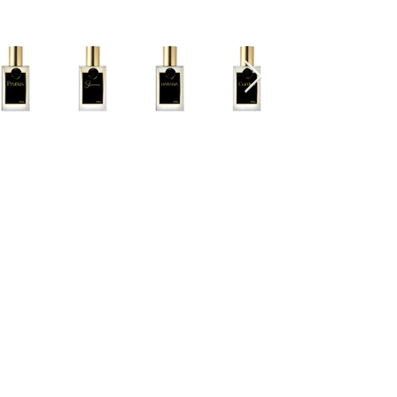
Cascavel - PR Fone: 45 32240575
Whatsapp:
45 991398123
Fone:
45 32240575
HORÁRIOS ATENDIMENTO:
Segunda a Sexta