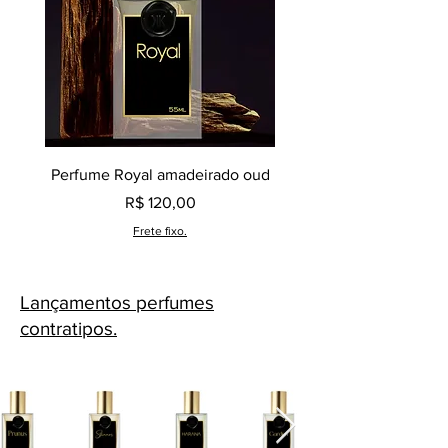
Perfume Royal amadeirado oud
Decant perfume Saphir,
Preço
R$ 120,00
Frete fixo.
Lançamentos perfumes
contratipos.