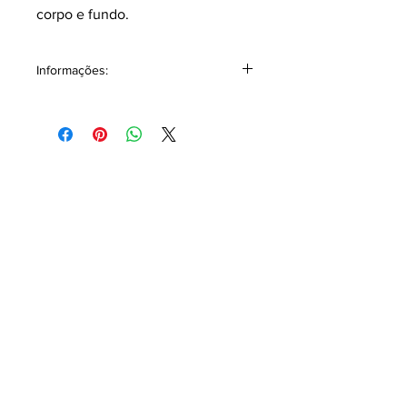
corpo e fundo.
Informações:
Contém 4 ml, sem borrifador.
Classificação: Âmbar oriental.
Pirâmide Olfativa
Notas topo:
Cacau, Incenso, Pimenta,
Noz-moscada, Trevos.
Notas corpo:
Agarwood (Oud), Cedro.
Notas fundo:
Patchouli, Tabaco, Notas
Amadeiradas, Baunilha, Ládano.