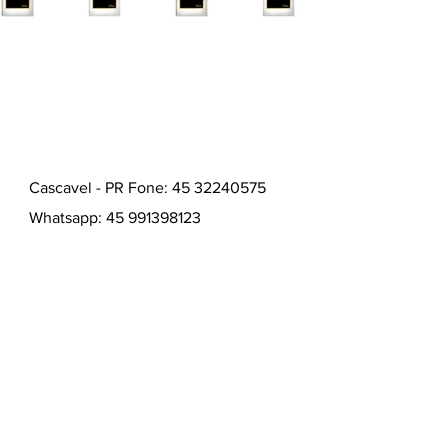
Cascavel - PR Fone: 45 32240575
Whatsapp:
45 991398123
Fone:
45 32240575
HORÁRIOS ATENDIMENTO:
Segunda a Sexta
9:00 - 12:00 / 13:30 - 17:00
Quem somos
Como comprar
Formas de pagamentos