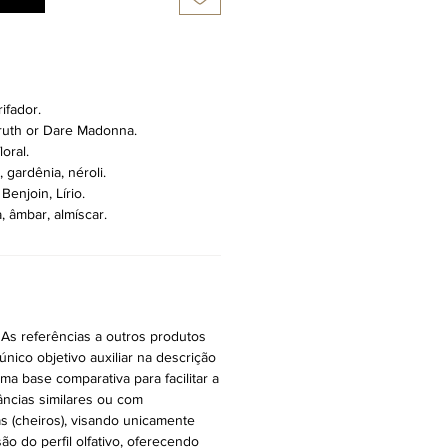
ifador.
ruth or Dare Madonna.
oral.
 gardênia, néroli.
enjoin, Lírio.
, âmbar, almíscar.
 As referências a outros produtos
ico objetivo auxiliar na descrição
ma base comparativa para facilitar a
râncias similares ou com
vas (cheiros), visando unicamente
ão do perfil olfativo, oferecendo