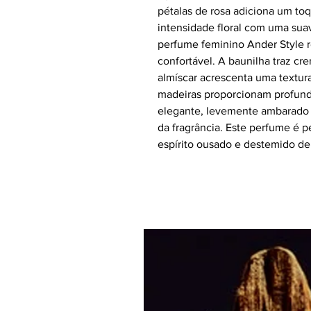
pétalas de rosa adiciona um toq
intensidade floral com uma su
perfume feminino Ander Style 
confortável. A baunilha traz c
almíscar acrescenta uma textura
madeiras proporcionam profun
elegante, levemente ambarado 
da fragrância. Este perfume é p
espírito ousado e destemido d