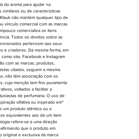
a do aroma para ajudar na
similares ou de características
A Klauk não mantém qualquer tipo de
 ou vínculo comercial com as marcas
ampouco comercializa os itens
ência. Todos os direitos sobre as
encionados pertencem aos seus
tes e criadores. Da mesma forma, em
s como site, Facebook e Instagram
ção com as marcas, produtos,
mistas citados, seguem a mesma
ação, não têm associação com os
s, cuja menção tem fins puramente
tivos, voltados a facilitar o
usiastas de perfumaria. O uso de
piração olfativa ou inspirado em"
de um produto idêntico ou a
os equivalentes aos de um item
nologia refere-se a uma direção
 reafirmando que o produto em
 original e exclusiva da marca