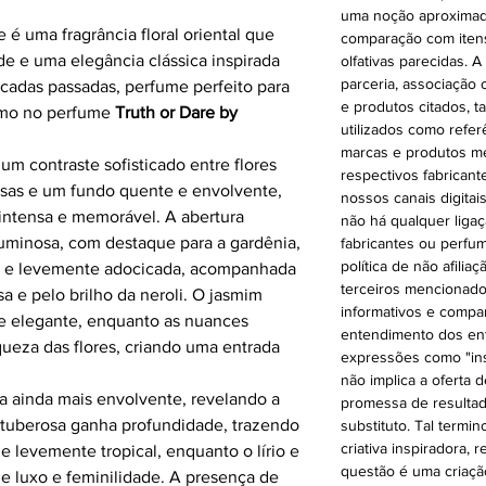
uma noção aproximad
é uma fragrância floral oriental que
comparação com itens 
de e uma elegância clássica inspirada
olfativas parecidas. 
parceria, associação
cadas passadas, perfume perfeito para
e produtos citados, t
omo no perfume
Truth or Dare by
utilizados como refer
marcas e produtos m
m contraste sofisticado entre flores
respectivos fabrican
osas e um fundo quente e envolvente,
nossos canais digitai
 intensa e memorável. A abertura
não há qualquer liga
luminosa, com destaque para a gardênia,
fabricantes ou perfu
política de não afili
e e levemente adocicada, acompanhada
terceiros mencionado
sa e pelo brilho da neroli. O jasmim
informativos e compara
 e elegante, enquanto as nuances
entendimento dos ent
queza das flores, criando uma entrada
expressões como "ins
não implica a oferta 
na ainda mais envolvente, revelando a
promessa de resultad
A tuberosa ganha profundidade, trazendo
substituto. Tal termi
criativa inspiradora,
 levemente tropical, enquanto o lírio e
questão é uma criação
e luxo e feminilidade. A presença de