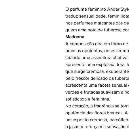
O perfume feminino Ander Style 
traduz sensualidade, feminilida
nos perfumes marcantes das dé
quem ama nota de tuberosa c
Madonna
.
A composição gira em torno de u
brancas opulentas, notas crem
criando uma assinatura olfativa
apresenta uma explosão floral 
que surge cremosa, exuberant
pelo frescor delicado da tubero
acrescenta uma faceta sensual
verdes e frutadas suavizam a ri
sofisticada e feminina.
No coração, a fragrância se tor
opulência das flores brancas. 
um aspecto cremoso, narcótico e
o jasmim reforçam a sensação d