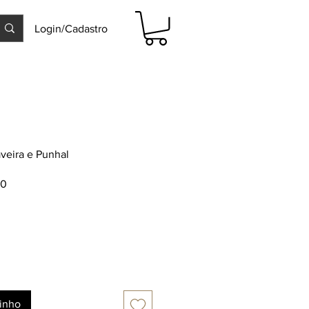
Login/Cadastro
veira e Punhal
Preço
00
promocional
rinho