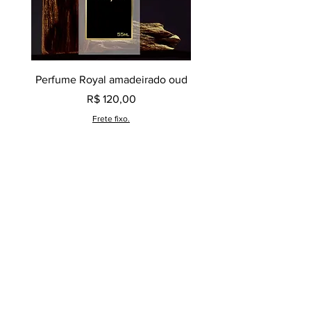
Perfume Royal amadeirado oud
Decant perfume Saphir,
Preço
R$ 120,00
Frete fixo.