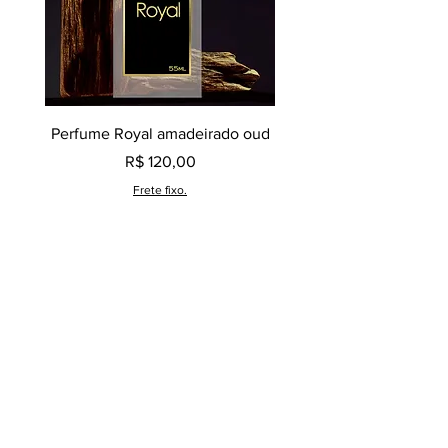
Perfume Royal amadeirado oud
Decant perfume Saphir,
Preço
R$ 120,00
Frete fixo.